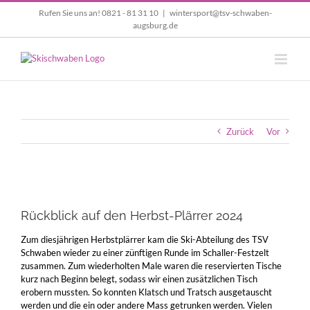
Zum
Rufen Sie uns an! 0821 - 81 31 10
|
wintersport@tsv-schwaben-
Inhalt
augsburg.de
springen
Zurück
Vor
Zeige
grösseres
Rückblick auf den Herbst-Plärrer 2024
Bild
Zum diesjährigen Herbstplärrer kam die Ski-Abteilung des TSV
Schwaben wieder zu einer zünftigen Runde im Schaller-Festzelt
zusammen. Zum wiederholten Male waren die reservierten Tische
kurz nach Beginn belegt, sodass wir einen zusätzlichen Tisch
erobern mussten. So konnten Klatsch und Tratsch ausgetauscht
werden und die ein oder andere Mass getrunken werden. Vielen