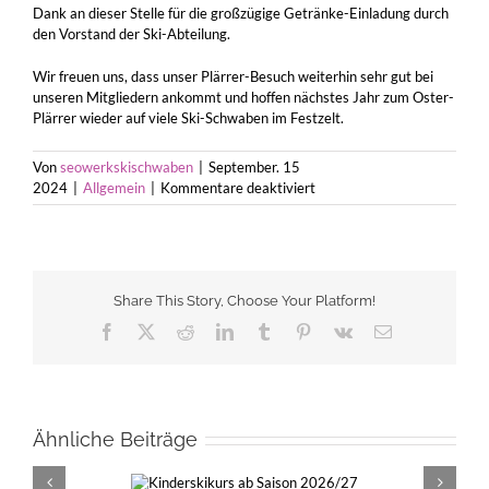
Dank an dieser Stelle für die großzügige Getränke-Einladung durch
den Vorstand der Ski-Abteilung.
Wir freuen uns, dass unser Plärrer-Besuch weiterhin sehr gut bei
unseren Mitgliedern ankommt und hoffen nächstes Jahr zum Oster-
Plärrer wieder auf viele Ski-Schwaben im Festzelt.
Von
seowerkskischwaben
|
September. 15
für
2024
|
Allgemein
|
Kommentare deaktiviert
Rückblick
auf
den
Herbst-
Plärrer
Share This Story, Choose Your Platform!
2024
Facebook
X
Reddit
LinkedIn
Tumblr
Pinterest
Vk
E-
Mail
Ähnliche Beiträge