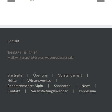
ikurs ab Saison
026/27
Kontakt
Tel: 0821 - 81 31 10
Mail: wintersport@tsv-schwaben-augsburg.de
Startseite
Über uns
Vorstandschaft
Hütte
Wissenswertes
Rennmannschaft Alpin
Sponsoren
News
Kontakt
Veranstaltungskalender
Impressum